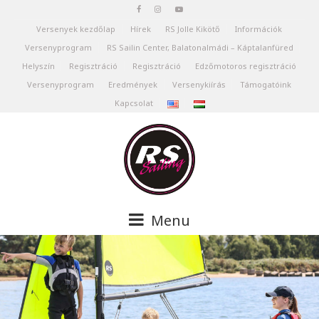
Versenyek kezdőlap
Hírek
RS Jolle Kikötő
Információk
Versenyprogram
RS Sailin Center, Balatonalmádi – Káptalanfüred
Helyszín
Regisztráció
Regisztráció
Edzőmotoros regisztráció
Versenyprogram
Eredmények
Versenykiírás
Támogatóink
Kapcsolat
Menu