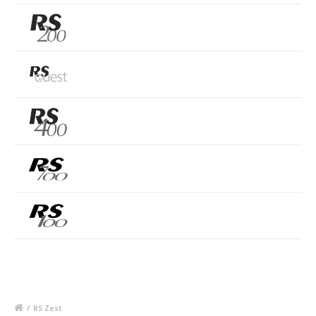
/
RS Zest