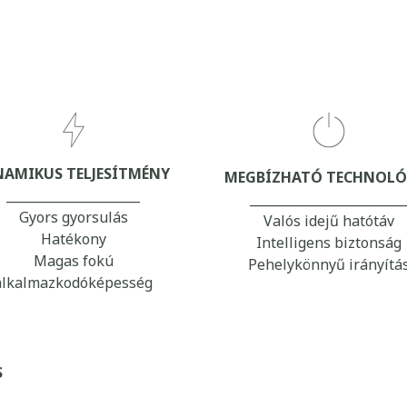
NAMIKUS TELJESÍTMÉNY
MEGBÍZHATÓ TECHNOLÓ
_____________________
________________________
Gyors gyorsulás
Valós idejű hatótáv
Hatékony
Intelligens biztonság
Magas fokú
Pehelykönnyű irányítá
alkalmazkodóképesség