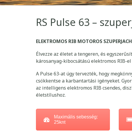
RS Pulse 63 – szuper
ELEKTROMOS RIB MOTOROS SZUPERJAC
Élvezze az életet a tengeren, és egyszerűsí
károsanyag-kibocsátású elektromos RIB-el a
A Pulse 63-at úgy tervezték, hogy megkönn
csökkentse a karbantartási igényeket. Gyors
az intelligens elektromos RIB csendes, disz
életstílushoz.
Maximális‎ sebesség:‎‎‎‎
25‎knt