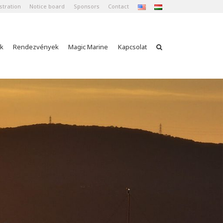
stration
Notice board
Sponsors
Contact
k
Rendezvények
Magic Marine
Kapcsolat