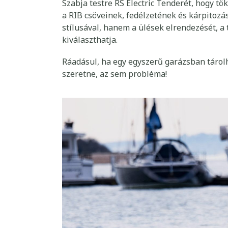
SZEMÉLYRE SZABOTT MINŐSÉG ÉS STÍLU
Szabja testre RS Electric Tenderét, hogy t
a RIB csöveinek, fedélzetének és kárpitoz
stílusával, hanem a ülések elrendezését, a
kiválaszthatja.
Ráadásul, ha egy egyszerű garázsban tárol
szeretne, az sem probléma!