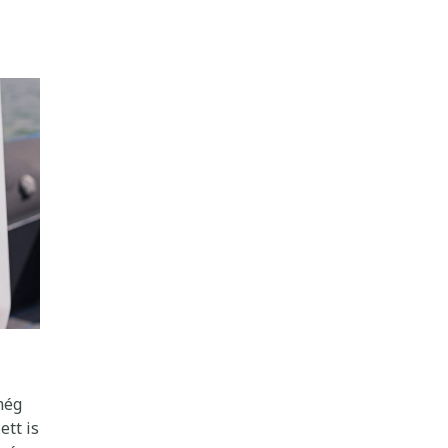
n
zetre