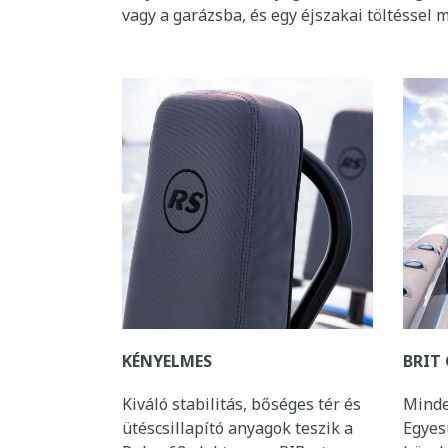
Ráadásul az elektromos hajtás szinte telj
helyzetben. Üzemanyagra sincs szükség a fe
vagy a garázsba, és egy éjszakai töltéssel 
KÉNYELMES
BRIT