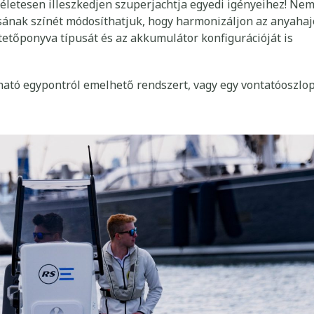
S
ökéletesen illeszkedjen szuperjachtja egyedi igényeihez! Ne
ásának színét módosíthatjuk, hogy harmonizáljon az anyahaj
 tetőponyva típusát és az akkumulátor konfigurációját is
ható egypontról emelhető rendszert, vagy egy vontatóoszlo