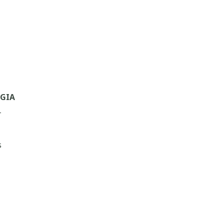
GIA
_
s