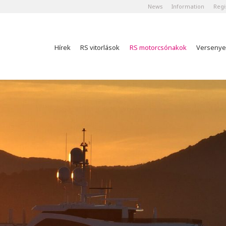
News
Information
Regi
Hírek
RS vitorlások
RS motorcsónakok
Versenye