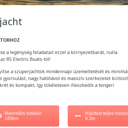
jacht
HTOKHOZ
tse a legénység feladatait ezzel a környezetbarát, nulla
z RS Electric Boats-tól!
yítse a szuperjachtok mindennapi üzemeltetését és minimá
 gyorsulást, nagy hatótávot és masszív szerkezetet biztosít
krét és kompakt, így tökéletesen illeszkedik a tengeri
Maximális hatótáv:
Hajótest teljes hossz
185km
6,3m