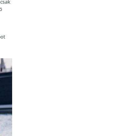
mcsak
ó
pot