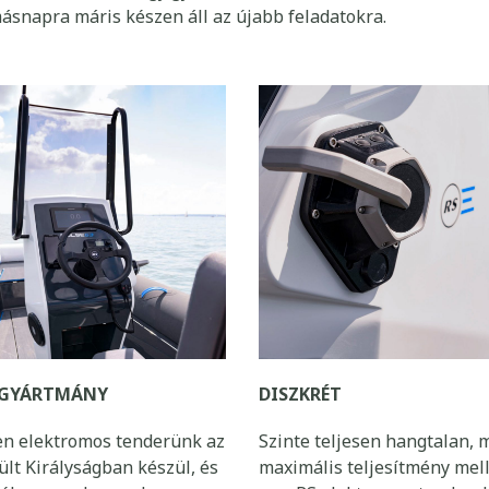
esen csendes működése maximális diszkréciót biztosít minde
délzeten – csak egy gyors fedélzeti öblítés, emelés a fedél
másnapra máris készen áll az újabb feladatokra.
 GYÁRTMÁNY
DISZKRÉT