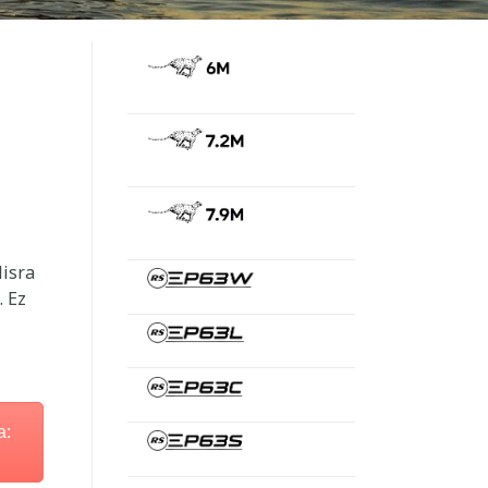
lisra
. Ez
a: